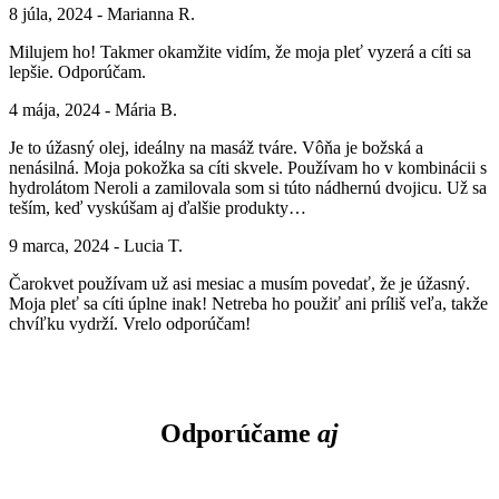
8 júla, 2024 - Marianna R.
Milujem ho! Takmer okamžite vidím, že moja pleť vyzerá a cíti sa
lepšie. Odporúčam.
4 mája, 2024 - Mária B.
Je to úžasný olej, ideálny na masáž tváre. Vôňa je božská a
nenásilná. Moja pokožka sa cíti skvele. Používam ho v kombinácii s
hydrolátom Neroli a zamilovala som si túto nádhernú dvojicu. Už sa
teším, keď vyskúšam aj ďalšie produkty…
9 marca, 2024 - Lucia T.
Čarokvet používam už asi mesiac a musím povedať, že je úžasný.
Moja pleť sa cíti úplne inak! Netreba ho použiť ani príliš veľa, takže
chvíľku vydrží. Vrelo odporúčam!
Odporúčame
aj