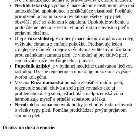
Nechtík lekársky
vyrábaný maceráciou v rastlinnom oleji má
antioxidačné, upokojujúce a zmäkčujúce vlastnosti. Posilňuje
prirodzenú ochranu kože a revitalizuje všetky typy pleti,
obzvlášť pleť so sklonom k zápalom. Upokojuje svrbenie a
podráždenie pleti a je veľmi vhodný v starostlivosti o pleť s
prejavmi ekzému.
Olej z
ruže stolistej
,
vyrobený maceráciou v
argánovom
oleji
,
v
yživuje, chráni a zjemňuje pokožku
.
Predstavuje jeden
z najlepšie účinných olejov s rýchlym a viditeľným účinkom
proti známkam starnutia pleti.
Je vhodný aj pre citlivú pleť.
Jemná vôňa ruže uvoľňuje telo a j myseľ.
Pupočník ázijský
je v bylinnej medicíne uznávanou liečivou
rastlino
u.
Ú
žasne regeneruje a upokojuje pokožku
a
zvyšuje
tvorbu kolagénu
.
Vzácna
Ruža
damašská
pomáha zlepšiť štruktúru pleti,
regeneruje suchú, citlivú a zrelú pleť rovnako ako aj
problematickú.
Jej silná, ušľachtilá a nadpozemská vôňa
harmonizuje myseľ a prináša sebaistotu a lásku.
Neroli
alebo pomarančovník horký je vhodný v starostlivosti
o všetky typy pleti. Pomáha predchádzať prvým prejavom
starnutia pleti.
Účinky na dušu a emócie: