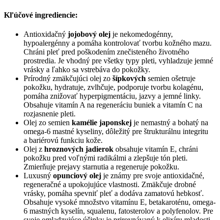
Kľúčové ingrediencie:
Antioxida
čný
jojobový
olej
je
nekomedogénny
,
hypoalergénny
a
pomáha kontrolovať tvorbu kožného mazu
.
Chráni pleť pred poškodením znečisteného životného
prostredia.
Je vhodný pre všetky typy pleti, vyhladzuje jemné
vrásky a ľahko sa vstrebáva do pokožky.
Prírodný zmäkčujúci olej zo
šípkových
semien
ošetruje
pokožku, hydratuje, zvlhčuje, podporuje tvorbu kolagénu,
pomáha znižovať
hyperpigmentáciu
, jazvy a
jemné linky.
O
bsahuje
vitamín A na regeneráciu buniek a vitamín C na
rozjasnenie pleti.
Olej zo semien
kamélie japonskej
je nemastný a bohatý na
omega-
6 mastné kyseliny, dôležitý pre štrukturálnu integritu
a bariérovú funkciu kože
.
Olej z
hroznových jadierok
obsahuje vitamín E, chráni
pokožku pred voľnými radikálmi a zlepšuje tón pleti.
Zmierňuje prejavy starnutia a regeneruje pokožku.
Luxusný
opunciový
olej
je znám
y
pre svoje antioxidačné,
regeneračné a upokojujúce vlastnosti. Zmäkčuje drobné
vrásky, pomáha spevniť pleť a dodáva zamatovú hebkosť.
Obsahuje vysoké množstvo vitamínu E, betakaroténu, omega-
6 mastných kyselín,
squalenu
,
fatosterolov
a
polyfenolov
. Pre
svoje
omladzujúce
účinky je prirovnávaný k elixíru mladosti.