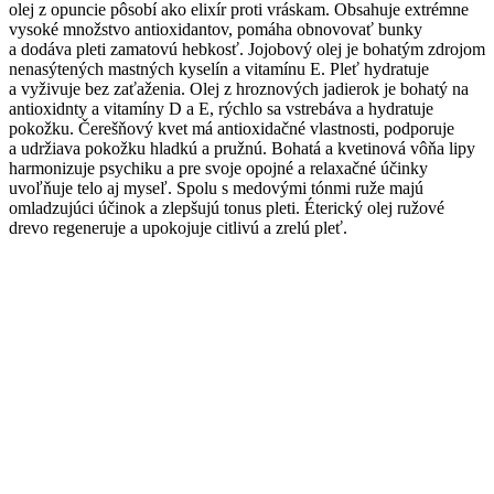
olej z
opuncie
pôsobí ako elixír proti vráskam. Obsahuje extrémne
vysoké množstvo antioxidantov, pomáha obnovovať bunky
a dodáva pleti zamatovú hebkosť.
Jojobový
olej je bohatým zdrojom
nenasýtených mastných kyselín a vitamínu E. Pleť hydratuje
a vyživuje bez zaťaženia. Olej z hroznových jadierok je bohatý na
antioxidnty
a vitamíny D
a
E, rýchlo sa vstrebáva a hydratuje
pokožku. Čerešňový kvet má antioxidačné vlastnosti, podporuje
a udržiava pokožku hladkú a pružnú. Bohatá a kvetinová vôňa
lipy
harmonizuje psychiku a pre svoje opojné a relaxačné účinky
uvoľňuje telo aj myseľ. Spolu s medovými tónmi ruže majú
omladzujúci účinok a zlepšujú tonus pleti. Éterický olej
ružové
drevo
regeneruje a upokojuje citlivú a zrelú pleť.