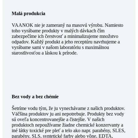
Malá produkcia
VAANOK nie je zameraný na masovú výrobu. Namiesto
toho vyrábame produkty v malých dávkach čím
zabezpečíme ich čerstvosť a minimalizujeme množstvo
odpadov. Každý produkt a jeho receptúru navrhujeme a
vyrábame sami v našom laboratóriu s maximálnou
starostlivosťou a láskou k prírode.
Bez vody a bez chémie
Šetríme vodu tým, že ju vynechávame z našich produktov.
Väčšina produktov ju ani nepotrebuje. Produkty bez vody
sú oveľa koncentrovanejšie a čistejšie. V našich
produktoch nepoužívame žiadne chemické konzervanty a
iné látky toxické pre pleť a telo ako napr. parabény, SLES,
parabény, SLS, syntetické farby alebo vône, EDTA,