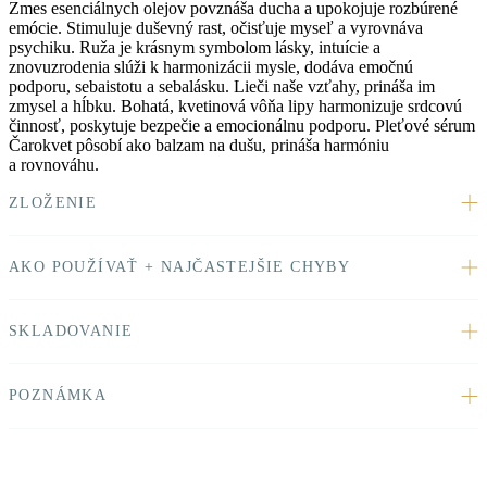
Zmes esenciálnych olejov povznáša ducha a upokojuje rozbúrené
emócie. Stimuluje duševný rast, očisťuje myseľ a vyrovnáva
psychiku. Ruža
je krásnym symbolom
lásky,
intuície a
znovuzrodenia slúži k harmonizácii mysle, dodáva emočnú
podporu, sebaistotu a sebalásku.
Lieči naše vzťahy, prináša im
zmysel a hĺbku.
Bohatá, kvetinová vôňa lipy
harmonizuje srdcovú
činnosť, poskytuje bezpečie a emocionálnu podporu. Pleťové sérum
Čarokvet
pôsobí ako balzam na dušu, prináša harmóniu
a rovnováhu.
ZLOŽENIE
AKO POUŽÍVAŤ + NAJČASTEJŠIE CHYBY
SKLADOVANIE
POZNÁMKA