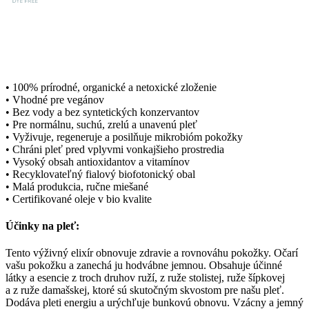
• 100% prírodné, organické a netoxické zloženie
• Vhodné pre vegánov
• Bez vody a bez syntetických konzervantov
• Pre normálnu, suchú, zrelú a unavenú pleť
• Vyživuje, regeneruje a posilňuje mikrobióm pokožky
• Chráni pleť pred vplyvmi vonkajšieho prostredia
• Vysoký obsah antioxidantov a vitamínov
• Recyklovateľný fialový biofotonický obal
• Malá produkcia, ručne miešané
• Certifikované oleje v bio kvalite
Účinky na pleť:
Tento výživný elixír obnovuje zdravie a rovnováhu pokožky.
Očarí
vašu pokožku a zanechá ju hodvábne jemnou.
Obsahuje účinné
látky a esencie z troch druhov ruží, z ruže stolistej, ruže šípkovej
a z ruže
damašskej
, ktoré sú skutočným skvostom pre našu pleť.
Dodáva pleti energiu a urýchľuje bunkovú obnovu. Vzácny a jemný