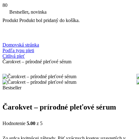
Bestseller
,
novinka
Produkt
Produkt
bol pridaný do košíka.
Domovská stránka
Podľa typu pleti
Citlivá pleť
Čarokvet – prírodné pleťové sérum
Bestseller
Čarokvet – prírodné pleťové sérum
Hodnotenie
5.00
z 5
Zo srdca kvitnúcej záhrady. Päť vzácnych kvetov uzavretých v