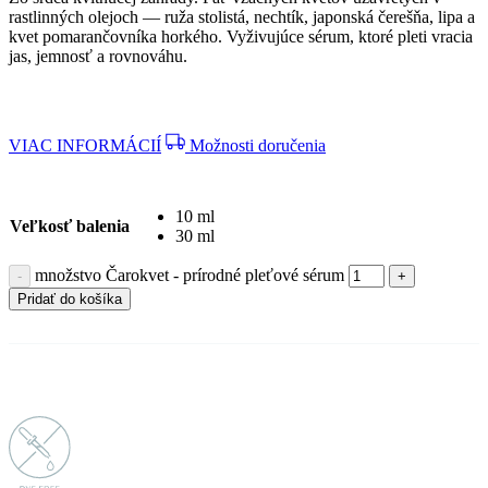
rastlinných olejoch — ruža stolistá, nechtík, japonská čerešňa, lipa a
kvet pomarančovníka horkého. Vyživujúce sérum, ktoré pleti vracia
jas, jemnosť a rovnováhu.
VIAC INFORMÁCIÍ
Možnosti doručenia
10 ml
Veľkosť balenia
30 ml
množstvo Čarokvet - prírodné pleťové sérum
Pridať do košíka