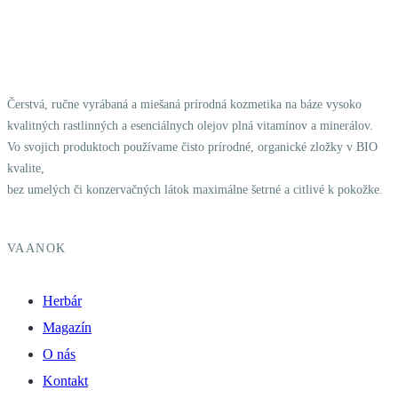
Čerstvá, ručne vyrábaná a miešaná prírodná kozmetika na báze vysoko
kvalitných rastlinných a esenciálnych olejov plná vitamínov a minerálov.
Vo svojich produktoch používame čisto prírodné, organické zložky v BIO
kvalite,
bez umelých či konzervačných látok maximálne šetrné a citlivé k pokožke.
VAANOK
Herbár
Magazín
O nás
Kontakt