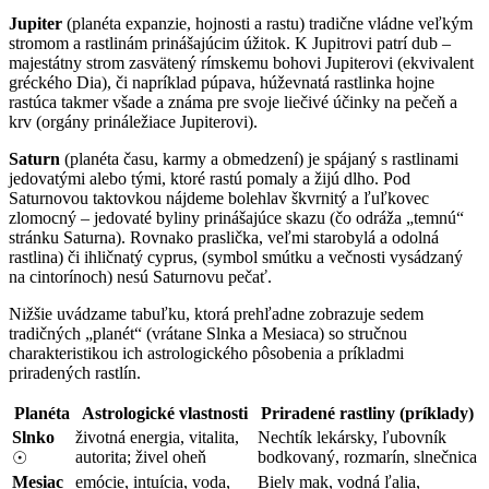
Jupiter
(planéta expanzie, hojnosti a rastu) tradične vládne veľkým
stromom a rastlinám prinášajúcim úžitok. K Jupitrovi patrí dub –
majestátny strom zasvätený rímskemu bohovi Jupiterovi (ekvivalent
gréckého Dia), či napríklad púpava, húževnatá rastlinka hojne
rastúca takmer všade a známa pre svoje liečivé účinky na pečeň a
krv (orgány prináležiace Jupiterovi).
Saturn
(planéta času, karmy a obmedzení) je spájaný s rastlinami
jedovatými alebo tými, ktoré rastú pomaly a žijú dlho. Pod
Saturnovou taktovkou nájdeme bolehlav škvrnitý a ľuľkovec
zlomocný – jedovaté byliny prinášajúce skazu (čo odráža „temnú“
stránku Saturna). Rovnako praslička, veľmi starobylá a odolná
rastlina) či ihličnatý cyprus, (symbol smútku a večnosti vysádzaný
na cintorínoch) nesú Saturnovu pečať.
Nižšie uvádzame tabuľku, ktorá prehľadne zobrazuje sedem
tradičných „planét“ (vrátane Slnka a Mesiaca) so stručnou
charakteristikou ich astrologického pôsobenia a príkladmi
priradených rastlín.
Planéta
Astrologické vlastnosti
Priradené rastliny (príklady)
Slnko
životná energia, vitalita,
Nechtík lekársky, ľubovník
autorita; živel oheň
bodkovaný, rozmarín, slnečnica
☉
Mesiac
emócie, intuícia, voda,
Biely mak, vodná ľalia,