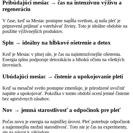
Pribúdajúci mesiac → čas na intenzívnu výživu a
regeneráciu
V čase, keď sa Mesiac postupne napĺňa svetlom, aj naša pleť je
pripravená prijímať a vstrebávať živiny. Toto je ideálne obdobie na
použitie výživnejších produktov.
Spln → ideálny na hĺbkové ošetrenie a detox
Keď je Mesiac v plnej sile, je čas na najintenzívnejšie ošetrenia.
Energia splnu podporuje detoxikáciu a hlbokú očistu na všetkých
úrovniach.
Ubúdajúci mesiac → čistenie a upokojovanie pleti
Keď sa mesačné svetlo postupne zmenšuje, je prirodzené uvoľniť
napätie a upokojovať. Pokožka v tomto období ocení jemné čistenie
bez agresívnych zásahov.
Nov → jemná starostlivosť a odpočinok pre pleť
Počas novu je energia na najnižšej úrovni. Pleť potrebuje odpočinok
a najjemnejšiu možnú starostlivosť. Toto nie je čas na experimenty,
ale na návrat k základom.