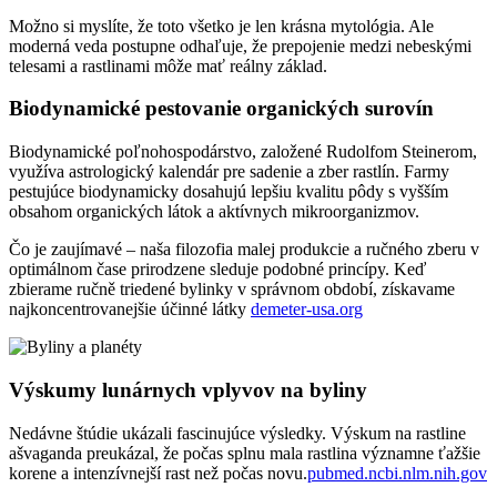
Možno si myslíte, že toto všetko je len krásna mytológia. Ale
moderná veda postupne odhaľuje, že prepojenie medzi nebeskými
telesami a rastlinami môže mať reálny základ.
Biodynamické pestovanie organických surovín
Biodynamické poľnohospodárstvo, založené Rudolfom Steinerom,
využíva astrologický kalendár pre sadenie a zber rastlín. Farmy
pestujúce biodynamicky dosahujú lepšiu kvalitu pôdy s vyšším
obsahom organických látok a aktívnych mikroorganizmov.
Čo je zaujímavé – naša filozofia malej produkcie a ručného zberu v
optimálnom čase prirodzene sleduje podobné princípy. Keď
zbierame ručně triedené bylinky v správnom období, získavame
najkoncentrovanejšie účinné látky
demeter-usa.org
Výskumy lunárnych vplyvov na byliny
Nedávne štúdie ukázali fascinujúce výsledky. Výskum na rastline
ašvaganda preukázal, že počas splnu mala rastlina významne ťažšie
korene a intenzívnejší rast než počas novu.
pubmed.ncbi.nlm.nih.gov