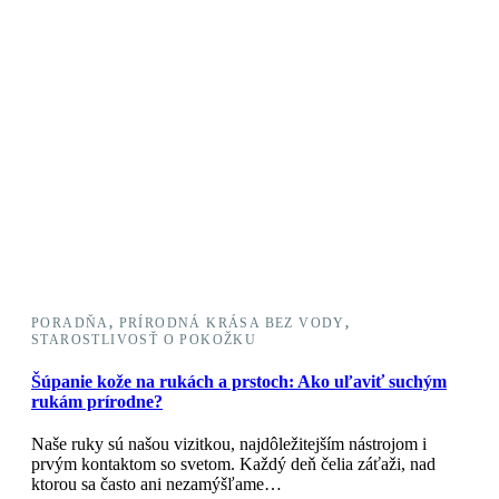
PORADŇA
,
PRÍRODNÁ KRÁSA BEZ VODY
,
STAROSTLIVOSŤ O POKOŽKU
Šúpanie kože na rukách a prstoch: Ako uľaviť suchým
rukám prírodne?
Naše ruky sú našou vizitkou, najdôležitejším nástrojom i
prvým kontaktom so svetom. Každý deň čelia záťaži, nad
ktorou sa často ani nezamýšľame…