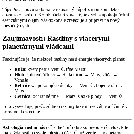
Tip:
Počas novu si doprajte relaxačný kúpeľ s morskou alebo
epsomskou soľou. Kombinácia rôznych typov soli s upokojujúcimi
esenciálnymi olejmi vás dokonale zrelaxuje a pripraví na nový
mesačný cyklus.
Zaujímavosti: Rastliny s viacerými
planetárnymi vládcami
Fascinujúce je, že niektoré rastliny nesú energie viacerých planét:
Ruža
: kvety patria Venuši, tŕne Marsu
Hloh
: srdcové účinky → Slnko, tŕne → Mars, vôňa →
Venuša
Rebríček
: upokojujúce účinky → Venuša, hojenie rán →
Mars
Černica
: ochranné tŕne → Mars, sladké plody → Venuša
Toto vysvetľuje, prečo sú tieto rastliny také univerzálne a účinné v
prírodnej kozmetike.
Astrológia rastlín
nás učí vidieť prírodu ako prepojený celok, kde
má každá rastlina svoje miesto a účel. Či už veríte na planetárne