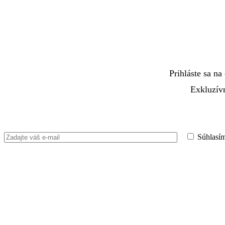
Prihláste sa na
Exkluzívn
Súhlasí