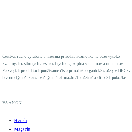
Čerstvá, ručne vyrábaná a miešaná prírodná kozmetika na báze vysoko
kvalitných rastlinných a esenciálnych olejov plná vitamínov a minerálov.
Vo svojich produktoch používame čisto prírodné, organické zložky v BIO kval
bez umelých či konzervačných látok maximálne šetrné a citlivé k pokožke.
VAANOK
Herbár
Magazín