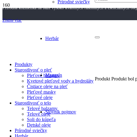
Prírodné sviečky
Prírodná kozmetika na báze vysoko kvalitných rastlinných a esenciálnych ole
Zistite viac
Herbár
Produkty
Starostlivosť o pleť
Magazín
Pleťové balzamy
Produkt
Produkt
bol p
Kvetové pleťové vody a hydroláty
Čistiace oleje na pleť
Pleťové masky
Pleťové oleje
Starostlivosť o telo
Telové balzamy
Slovník pojmov
Telové oleje
Soli do kúpeľa
Detské oleje
Prírodné sviečky
Herbár