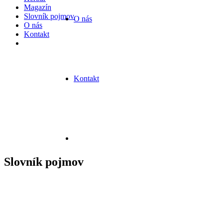
Magazín
Slovník pojmov
O nás
O nás
Kontakt
Kontakt
Slovník pojmov
Predstavujeme vám našu zbierku magických rastlín,
ktorých silu využívame v našich produktoch