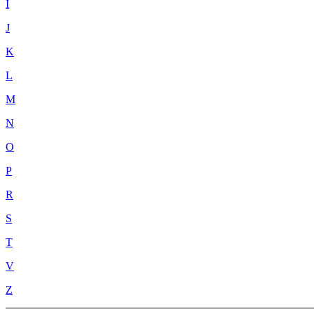
I
J
K
L
M
N
O
P
R
S
T
V
Z