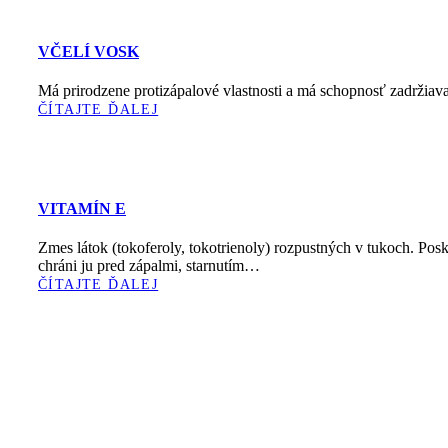
VČELÍ VOSK
Má prirodzene protizápalové vlastnosti a má schopnosť zadržiav
ČÍTAJTE ĎALEJ
VITAMÍN E
Zmes látok (tokoferoly, tokotrienoly) rozpustných v tukoch. Pos
chráni ju pred zápalmi, starnutím…
ČÍTAJTE ĎALEJ