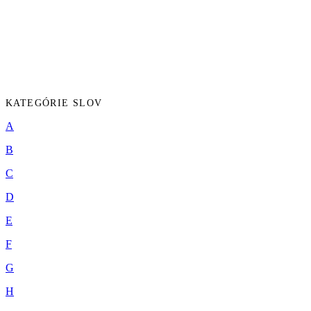
KATEGÓRIE SLOV
A
B
C
D
E
F
G
H