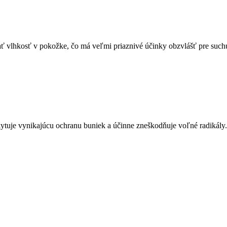
ať vlhkosť v pokožke, čo má veľmi priaznivé účinky obzvlášť pre such
kytuje vynikajúcu ochranu buniek a účinne zneškodňuje voľné radikály. 