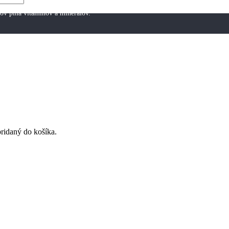
jov plná vitamínov a minerálov.
ridaný do košíka.