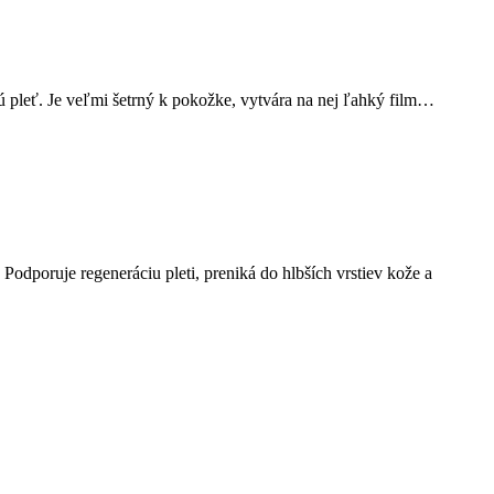
ú pleť. Je veľmi šetrný k pokožke, vytvára na nej ľahký film…
Podporuje regeneráciu pleti, preniká do hlbších vrstiev kože a