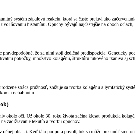
unitný systém zápalovú reakciu, ktorá sa často prejaví ako začervenani
uvoľňovaniu histamínu. Opuchy bývajú najčastejšie na oboch očiach, al
e pravdepodobné, že za nimi stojí dedičná predispozícia. Geneticky p
e kvalitu pokožky, množstvo kolagénu, štruktúru tukového tkaniva aj 
rodzene stráca pružnosť, znižuje sa tvorba kolagénu a lymfatický sys
čkom a ochabnutiu.
čok)
 okolo očí. Už okolo 30. roku života začína klesať produkcia kolagé
ia na zadržiavanie tekutín a tvorbu opuchov.
 v očnej oblasti. Keď táto podpora povolí, tuk sa môže presunúť smero