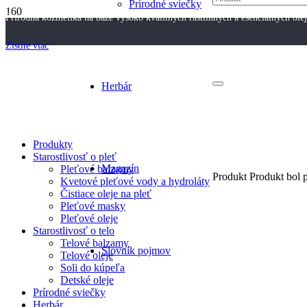
Prírodné sviečky
Prírodná kozmetika na báze vysoko kvalitných rastlinných a esenciálnych ole
Zistite viac
Herbár
Produkty
Starostlivosť o pleť
Magazín
Pleťové balzamy
Produkt
Produkt
bol p
Kvetové pleťové vody a hydroláty
Čistiace oleje na pleť
Pleťové masky
Pleťové oleje
Starostlivosť o telo
Telové balzamy
Slovník pojmov
Telové oleje
Soli do kúpeľa
Detské oleje
Prírodné sviečky
Herbár