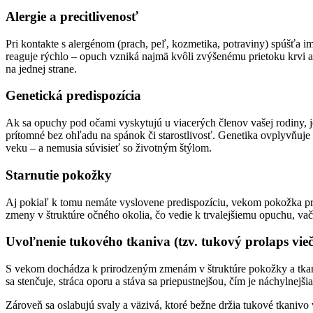
Alergie a precitlivenosť
Pri kontakte s alergénom (prach, peľ, kozmetika, potraviny) spúšťa im
reaguje rýchlo – opuch vzniká najmä kvôli zvýšenému prietoku krvi a 
na jednej strane.
Genetická predispozícia
Ak sa opuchy pod očami vyskytujú u viacerých členov vašej rodiny, j
prítomné bez ohľadu na spánok či starostlivosť. Genetika ovplyvňuj
veku – a nemusia súvisieť so životným štýlom.
Starnutie pokožky
Aj pokiaľ k tomu nemáte vyslovene predispozíciu, vekom pokožka pri
zmeny v štruktúre očného okolia, čo vedie k trvalejšiemu opuchu, va
Uvoľnenie tukového tkaniva (tzv. tukový prolaps vie
S vekom dochádza k prirodzeným zmenám v štruktúre pokožky a tkanív
sa stenčuje, stráca oporu a stáva sa priepustnejšou, čím je náchylnejš
Zároveň sa oslabujú svaly a väzivá, ktoré bežne držia tukové tkanivo