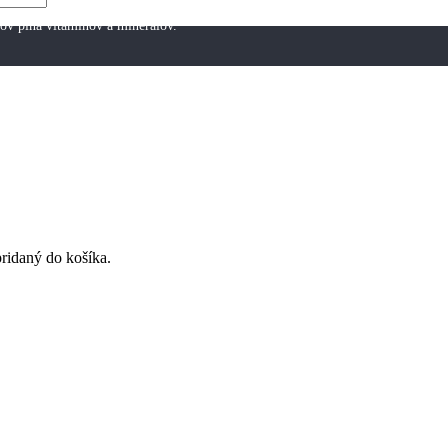
jov plná vitamínov a minerálov.
ridaný do košíka.