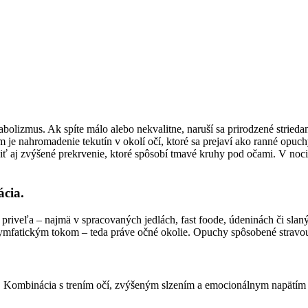
tabolizmus. Ak spíte málo alebo nekvalitne, naruší sa prirodzené str
m je nahromadenie tekutín v okolí očí, ktoré sa prejaví ako ranné opu
 aj zvýšené prekrvenie, ktoré spôsobí tmavé kruhy pod očami. V noci 
ácia.
priveľa – najmä v spracovaných jedlách, fast foode, údeninách či slan
lymfatickým tokom – teda práve očné okolie. Opuchy spôsobené stravou 
ti. Kombinácia s trením očí, zvýšeným slzením a emocionálnym napätím v