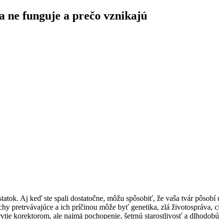
a ne funguje a prečo vznikajú
tok. Aj keď ste spali dostatočne, môžu spôsobiť, že vaša tvár pôsobí u
hy pretrvávajúce a ich príčinou môže byť genetika, zlá životospráva, 
krytie korektorom, ale najmä pochopenie, šetrnú starostlivosť a dlhodob