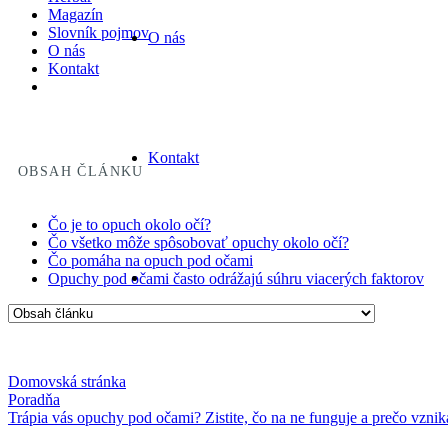
Magazín
Slovník pojmov
O nás
O nás
Kontakt
Kontakt
OBSAH ČLÁNKU
Čo je to opuch okolo očí?
Čo všetko môže spôsobovať opuchy okolo očí?
Čo pomáha na opuch pod očami
Opuchy pod očami často odrážajú súhru viacerých faktorov
Domovská stránka
Poradňa
Trápia vás opuchy pod očami? Zistite, čo na ne funguje a prečo vznik