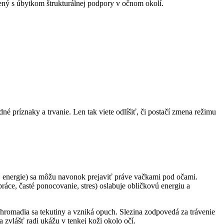
ojený s úbytkom štrukturálnej podpory v očnom okolí.
príznaky a trvanie. Len tak viete odlíšiť, či postačí zmena režimu
j energie) sa môžu navonok prejaviť práve vačkami pod očami.
ce, časté ponocovanie, stres) oslabuje obličkovú energiu a
 hromadia sa tekutiny a vzniká opuch. Slezina zodpovedá za trávenie
a zvlášť radi ukážu v tenkej koži okolo očí.