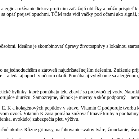
é alergie a užívanie liekov proti nim zaťažujú obličky a môžu prispieť
čo sa opäť prejaví opuchmi. TČM teda vidí vačky pod očami ako signál, ž
ôsobmi. Ideálne je skombinovať úpravy životosprávy s lokálnou staros
o najjednoduchším a zároveň najudržateľnejším riešením. Zníženie prí
e – a teda aj opuch v očnom okolí. Pomáha aj vyhýbanie sa alergénom, 
tické bylinky, ktoré pomáhajú telu zbaviť sa prebytočnej vody. Napríkl
dporujúce diurézu. Samozrejme, účinok je mierny a skôr podporný – nem
 E, K a kolagénových peptidov v strave. Vitamín C podporuje tvorbu k
uľovom ovocí. Vitamín K zasa pomáha znižovať tmavé kruhy a podliatiny –
ienka, avokádo) zabezpečia pleti výživu.
 očné okolie. Rôzne grimasy, naťahovanie svalov tváre, žmurkanie, úsm