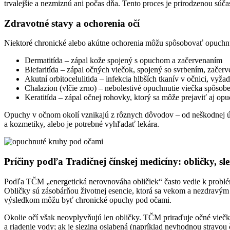
trvalejšie a nezmiznú ani počas dňa. Tento proces je prirodzenou súč
Zdravotné stavy a ochorenia očí
Niektoré chronické alebo akútne ochorenia môžu spôsobovať opuchnuté
Dermatitída – zápal kože spojený s opuchom a začervenaním
Blefaritída – zápal očných viečok, spojený so svrbením, zače
Akutní orbitocelulitida – infekcia hlbších tkanív v očnici, vyža
Chalazion (vlčie zrno) – nebolestivé opuchnutie viečka spôso
Keratitída – zápal očnej rohovky, ktorý sa môže prejaviť aj op
Opuchy v očnom okolí vznikajú z rôznych dôvodov – od neškodnej únav
a kozmetiky, alebo je potrebné vyhľadať lekára.
Príčiny podľa Tradičnej čínskej medicíny: obličky, sl
Podľa TČM „energetická nerovnováha obličiek“ často vedie k problém
Obličky sú zásobárňou životnej esencie, ktorá sa vekom a nezdravým
výsledkom môžu byť chronické opuchy pod očami.
Okolie očí však neovplyvňujú len obličky. TČM priraďuje očné viečka 
a riadenie vody; ak je slezina oslabená (napríklad nevhodnou stravou č