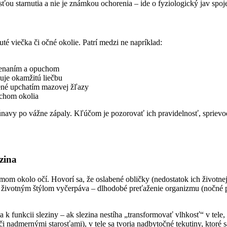
asťou starnutia a nie je známkou ochorenia – ide o fyziologický jav sp
 viečka či očné okolie. Patrí medzi ne napríklad:
rvenaním a opuchom
duje okamžitú liečbu
bené upchatím mazovej žľazy
uchom okolia
y po vážne zápaly. Kľúčom je pozorovať ich pravidelnosť, sprievodné 
ezina
om okolo očí. Hovorí sa, že oslabené obličky (nedostatok ich životne
 životným štýlom vyčerpáva – dlhodobé preťaženie organizmu (nočné prá
k funkcii sleziny – ak slezina nestíha „transformovať vlhkosť“ v tele,
i nadmernými starosťami), v tele sa tvoria nadbytočné tekutiny, ktoré s