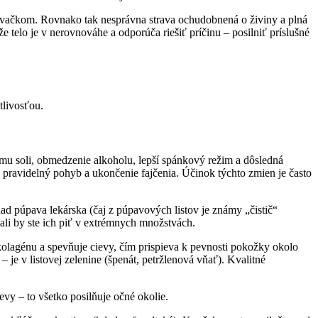
 k vačkom. Rovnako tak nesprávna strava ochudobnená o živiny a plná
e telo je v nerovnováhe a odporúča riešiť príčinu – posilniť príslušné
tlivosťou.
jmu soli, obmedzenie alkoholu, lepší spánkový režim a dôsledná
pravidelný pohyb a ukončenie fajčenia. Účinok týchto zmien je často
ad púpava lekárska (čaj z púpavových listov je známy „čistič“
ali by ste ich piť v extrémnych množstvách.
olagénu a spevňuje cievy, čím prispieva k pevnosti pokožky okolo
 je v listovej zelenine (špenát, petržlenová vňať). Kvalitné
evy – to všetko posilňuje očné okolie.