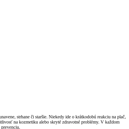
navene, strhane či staršie. Niekedy ide o krátkodobú reakciu na plač,
citlivosť na kozmetiku alebo skryté zdravotné problémy. V každom
ú prevenciu.