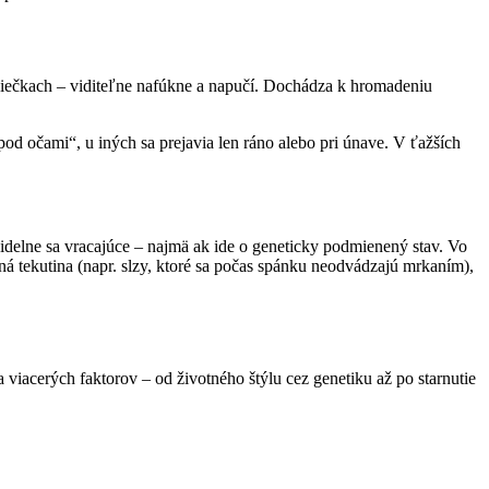
 viečkach – viditeľne nafúkne a napučí. Dochádza k hromadeniu
d očami“, u iných sa prejavia len ráno alebo pri únave. V ťažších
idelne sa vracajúce – najmä ak ide o geneticky podmienený stav. Vo
ná tekutina (napr. slzy, ktoré sa počas spánku neodvádzajú mrkaním),
iacerých faktorov – od životného štýlu cez genetiku až po starnutie