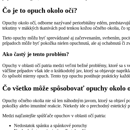
Čo je to opuch okolo očí?
Opuchy okolo očí, odborne nazývané periorbitálny edém, predstavujú 
tekutiny v mäkkých tkanivách pod tenkou kožou očného okolia, čo sp
Tieto opuchy môžu byť sprevádzané aj začervenaním, svrbením, pocito
prípadoch môže byť pokožka nielen opuchnutá, ale aj ochabnutá či zvr
Ako častý je tento problém?
Opuchy v oblasti očí patria medzi veľmi bežné problémy, ktoré sa s 
väčšine prípadov však ide o krátkodobý jav, ktorý sa objavuje naprík
čo spôsobí mierny opuch. Tento typ opuchu postihuje prakticky každ
Čo všetko môže spôsobovať opuchy okolo o
Opuchy očného okolia nie sú len náhodným javom, ktorý sa objaví po
pokožky alebo imunitné reakcie. Niekedy ide o prechodný estetický pr
Medzi najčastejšie spúšťače opuchov v oblasti očí patria:
Nedostatok spánku a spánkové poruchy