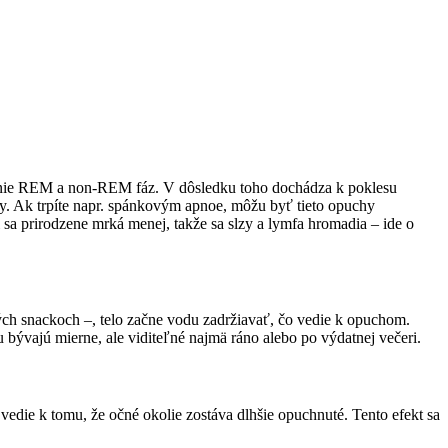
iedanie REM a non-REM fáz. V dôsledku toho dochádza k poklesu
chy. Ak trpíte napr. spánkovým apnoe, môžu byť tieto opuchy
sa prirodzene mrká menej, takže sa slzy a lymfa hromadia – ide o
ých snackoch –, telo začne vodu zadržiavať, čo vedie k opuchom.
bývajú mierne, ale viditeľné najmä ráno alebo po výdatnej večeri.
edie k tomu, že očné okolie zostáva dlhšie opuchnuté. Tento efekt sa