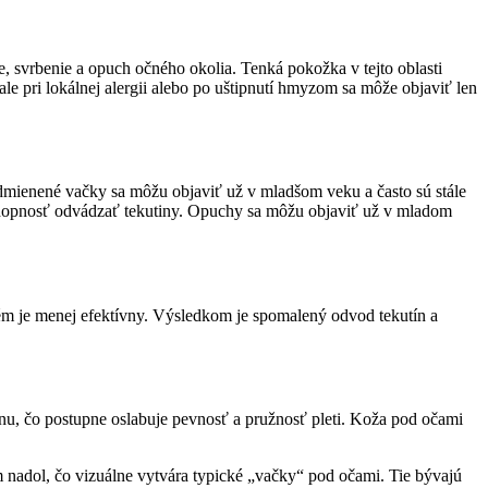
e, svrbenie a opuch očného okolia. Tenká pokožka v tejto oblasti
e pri lokálnej alergii alebo po uštipnutí hmyzom sa môže objaviť len
odmienené vačky sa môžu objaviť už v mladšom veku a často sú stále
schopnosť odvádzať tekutiny. Opuchy sa môžu objaviť už v mladom
tém je menej efektívny. Výsledkom je spomalený odvod tekutín a
nu, čo postupne oslabuje pevnosť a pružnosť pleti. Koža pod očami
m nadol, čo vizuálne vytvára typické „vačky“ pod očami. Tie bývajú