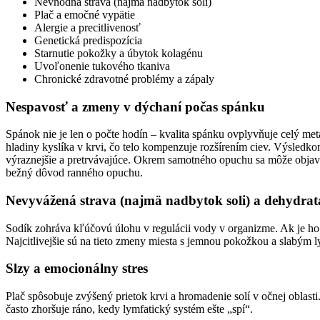
Nevhodná strava (najmä nadbytok soli)
Plač a emočné vypätie
Alergie a precitlivenosť
Genetická predispozícia
Starnutie pokožky a úbytok kolagénu
Uvoľonenie tukového tkaniva
Chronické zdravotné problémy a zápaly
Nespavosť a zmeny v dýchaní počas spánku
Spánok nie je len o počte hodín – kvalita spánku ovplyvňuje celý me
hladiny kyslíka v krvi, čo telo kompenzuje rozšírením ciev. Výsledko
výraznejšie a pretrvávajúce. Okrem samotného opuchu sa môže objaviť
bežný dôvod ranného opuchu.
Nevyvážená strava (najmä nadbytok soli) a dehydrat
Sodík zohráva kľúčovú úlohu v regulácii vody v organizme. Ak je ho 
Najcitlivejšie sú na tieto zmeny miesta s jemnou pokožkou a slabým 
Slzy a emocionálny stres
Plač spôsobuje zvýšený prietok krvi a hromadenie solí v očnej oblas
často zhoršuje ráno, kedy lymfatický systém ešte „spí“.