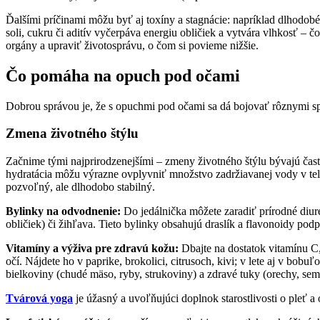
Ďalšími príčinami môžu byť aj toxíny a stagnácie: napríklad dlhodob
soli, cukru či aditív vyčerpáva energiu obličiek a vytvára vlhkosť – 
orgány a upraviť životosprávu, o čom si povieme nižšie.
Čo pomáha na opuch pod očami
Dobrou správou je, že s opuchmi pod očami sa dá bojovať rôznymi sp
Zmena životného štýlu
Začnime tými najprirodzenejšími – zmeny životného štýlu bývajú čast
hydratácia môžu výrazne ovplyvniť množstvo zadržiavanej vody v tel
pozvoľný, ale dlhodobo stabilný.
Bylinky na odvodnenie:
Do jedálnička môžete zaradiť prírodné diure
obličiek) či žihľava. Tieto bylinky obsahujú draslík a flavonoidy po
Vitamíny a výživa pre zdravú kožu:
Dbajte na dostatok vitamínu C,
očí. Nájdete ho v paprike, brokolici, citrusoch, kivi; v lete aj v bob
bielkoviny (chudé mäso, ryby, strukoviny) a zdravé tuky (orechy, sem
Tvárová yoga
je úžasný a uvoľňujúci doplnok starostlivosti o pleť a