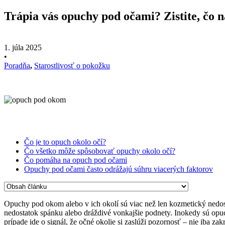
Trápia vás opuchy pod očami? Zistite, čo n
1. júla 2025
•
Poradňa
,
Starostlivosť o pokožku
Čo je to opuch okolo očí?
Čo všetko môže spôsobovať opuchy okolo očí?
Čo pomáha na opuch pod očami
Opuchy pod očami často odrážajú súhru viacerých faktorov
Opuchy pod okom alebo v ich okolí sú viac než len kozmetický nedosta
nedostatok spánku alebo dráždivé vonkajšie podnety. Inokedy sú opuc
prípade ide o signál, že očné okolie si zaslúži pozornosť – nie iba za