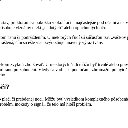
stav, pri ktorom sa pokožka v okolí očí – najčastejšie pod očami a na
ôsobuje vizuálny efekt „nadutých“ alebo opuchnutých očí.
m ťahu či podráždením. U niektorých ľudí sú súčasťou tzv. „vačkov po
aštená, čím sa ešte viac zvýrazňuje unavený výraz tváre.
vekom zvyknú zhoršovať. U niektorých ľudí môžu byť trvalé alebo prav
lad ráno po zobudení. Vtedy sa v oblasti pod očami zhromaždí prebytoč
ého.
čí?
 plači či prebdenej noci. Môžu byť výsledkom komplexného pôsobenia v
oblém, inokedy o signál, že telo má hlbší problém.