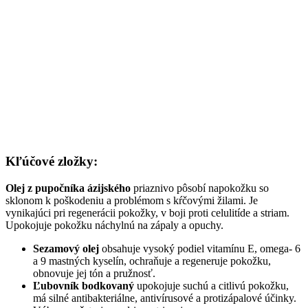
Kľúčové zložky:
Olej z pupočníka ázijského
priaznivo pôsobí napokožku so
sklonom k poškodeniu a problémom s kŕčovými žilami. Je
vynikajúci pri regenerácii pokožky, v boji proti celulitíde a striam.
Upokojuje pokožku náchylnú na zápaly a opuchy.
Sezamový olej
obsahuje vysoký podiel vitamínu E, omega- 6
a 9 mastných kyselín, ochraňuje a regeneruje pokožku,
obnovuje jej tón a pružnosť.
Ľubovník bodkovaný
upokojuje suchú a citlivú pokožku,
má silné antibakteriálne, antivírusové a protizápalové účinky.