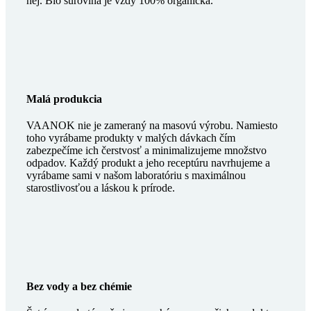
nej. Bio surovina je vždy 100% organická.
Malá produkcia
VAANOK nie je zameraný na masovú výrobu. Namiesto
toho vyrábame produkty v malých dávkach čím
zabezpečíme ich čerstvosť a minimalizujeme množstvo
odpadov. Každý produkt a jeho receptúru navrhujeme a
vyrábame sami v našom laboratóriu s maximálnou
starostlivosťou a láskou k prírode.
Bez vody a bez chémie