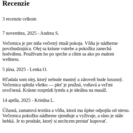
Recenzie
3 recenzie celkom
7 novembra, 2025 - Andrea S.
Večernica je pre mňa večerný rituál pokoja. Vôňa je nádherne
povzbudzujúca. Olej sa krásne vstrebe a pokožku zanechá
hodvábnu. Používam ho po sprche a cítim sa ako po malom
wellness.
5 júna, 2025 - Lenka O.
Hľadala som olej, ktorý nebude mastný a zároveň bude luxusný.
Večernica splnila všetko — pleť je pružná, voňavá a veľmi
uvoľnená. Krásne rozprúdi lymfu a je ideálna na masáž.
14 apríla, 2025 - Kristína L.
Úžasná, zamatová textúra a vôňa, ktorá ma úplne odpojila od stresu.
Večernica pokožku nádherne zjemňuje a vyživuje, a ráno je stále
hebká. Je to produkt, ktorý si nechcem prestať kupovať.