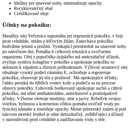
Ideálny pre unavené nohy, minimalizuje opuchy
Recyklovateľný obal
Certifikované oleje
Účinky na pokožku:
Masážny olej Večernica napomáha pri regenerácii pokožky, v boji
proti celulitíde, striám a kŕčovým žilám. Zanecháva pokožku
hodvábne jemnú a pružnú. Vynikajúci prostriedok na unavené nohy
po náročnom dni. Pomáha k celkovej relaxácii a uvoľneniu
organizmu. Olej z pupočníka ázijského má antioxidačný účinok,
zvyšuje syntézu kolagénu v pokožke a upokojuje pokožku so
sklonom k zápalom a rôznym poškodeniam. Výživný sezamový olej
obsahuje vysoký podiel vitamínu E, ochraňuje a regeneruje
pokožku, obnovuje jej tón a pružnosť. Má upokojujúce účinky,
ľahko preniká do hlbších vrstiev kože a podieľa sa na procese
obnovy pokožky. Ľubovník bodkovaný upokojuje suchú a citlivú
pokožku, má silné antibakteriálne, antivírusové a protizápalové
účinky. Výborne ošetruje modriny, strie a jazvy. Rebríček svojou
sviežou, bylinnou a korenenou vôňou pomáha uvoľniť svaly po
fyzickej námahe a zmenšuje opuchy. Motar prímorský známi aj pod
názvom morský fenikel je silne detoxikačný, zoštíhľujúci a účinný
v starostlivosti proti celulitíde a zadržiavaniu vody v tele.