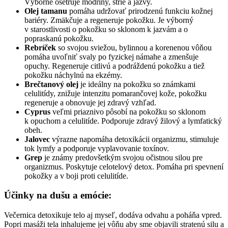
Výborne ošetruje modriny, strie a jazvy.
Olej tamanu
pomáha udržovať prirodzenú funkciu kožnej
bariéry. Zmäkčuje a regeneruje pokožku. Je výborný
v starostlivosti o pokožku so sklonom k jazvám a o
popraskanú pokožku.
Rebríček
so svojou sviežou, bylinnou a korenenou vôňou
pomáha uvoľniť svaly po fyzickej námahe a zmenšuje
opuchy. Regeneruje citlivú a podráždenú pokožku a tiež
pokožku náchylnú na ekzémy.
Brečtanový olej
je ideálny na pokožku so známkami
celulitídy, znižuje intenzitu pomarančovej kože, pokožku
regeneruje a obnovuje jej zdravý vzhľad.
Cyprus
veľmi priaznivo pôsobí na pokožku so sklonom
k opuchom a celulitíde. Podporuje zdravý žilový a lymfatický
obeh.
Jalovec
výrazne napomáha detoxikácii organizmu, stimuluje
tok lymfy a podporuje vyplavovanie toxínov.
Grep
je známy predovšetkým svojou očistnou silou pre
organizmus. Poskytuje celotelový detox. Pomáha pri spevnení
pokožky a v boji proti celulitíde.
Účinky na dušu a emócie:
Večernica detoxikuje telo aj myseľ, dodáva odvahu a poháňa vpred.
Popri masáži tela inhalujeme jej vôňu aby sme objavili stratenú silu a