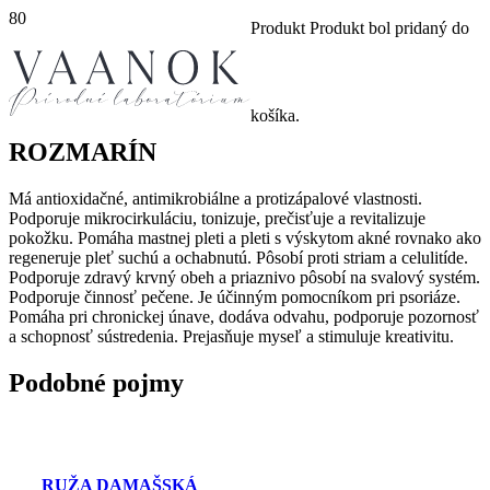
Produkt
Produkt
bol pridaný do
košíka.
ROZMARÍN
Má antioxidačné, antimikrobiálne a protizápalové vlastnosti.
Podporuje mikrocirkuláciu, tonizuje, prečisťuje a revitalizuje
pokožku. Pomáha mastnej pleti a pleti s výskytom akné rovnako ako
regeneruje pleť suchú a ochabnutú. Pôsobí proti striam a celulitíde.
Podporuje zdravý krvný obeh a priaznivo pôsobí na svalový systém.
Podporuje činnosť pečene. Je účinným pomocníkom pri psoriáze.
Pomáha pri chronickej únave, dodáva odvahu, podporuje pozornosť
a schopnosť sústredenia. Prejasňuje myseľ a stimuluje kreativitu.
Podobné pojmy
RUŽA DAMAŠSKÁ