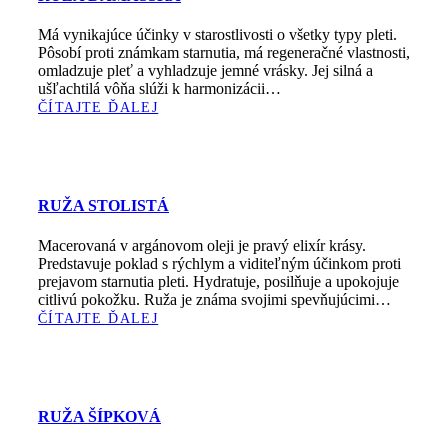
Má vynikajúce účinky v starostlivosti o všetky typy pleti.
Pôsobí proti známkam starnutia, má regeneračné vlastnosti,
omladzuje pleť a vyhladzuje jemné vrásky. Jej silná a
ušľachtilá vôňa slúži k harmonizácii…
ČÍTAJTE ĎALEJ
RUŽA STOLISTÁ
Macerovaná v argánovom oleji je pravý elixír krásy.
Predstavuje poklad s rýchlym a viditeľným účinkom proti
prejavom starnutia pleti. Hydratuje, posilňuje a upokojuje
citlivú pokožku. Ruža je známa svojimi spevňujúcimi…
ČÍTAJTE ĎALEJ
RUŽA ŠÍPKOVÁ