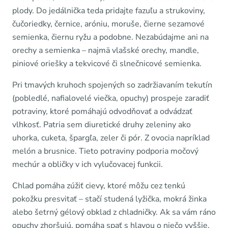
plody. Do jedálnička teda pridajte fazuľu a strukoviny,
čučoriedky, černice, aróniu, moruše, čierne sezamové
semienka, čiernu ryžu a podobne. Nezabúdajme ani na
orechy a semienka – najmä vlašské orechy, mandle,
piniové oriešky a tekvicové či slnečnicové semienka.
Pri tmavých kruhoch spojených so zadržiavaním tekutín
(pobledlé, nafialovelé viečka, opuchy) prospeje zaradiť
potraviny, ktoré pomáhajú odvodňovať a odvádzať
vlhkosť. Patria sem diuretické druhy zeleniny ako
uhorka, cuketa, špargľa, zeler či pór. Z ovocia napríklad
melón a brusnice. Tieto potraviny podporia močový
mechúr a obličky v ich vylučovacej funkcii.
Chlad pomáha zúžiť cievy, ktoré môžu cez tenkú
pokožku presvitať – stačí studená lyžička, mokrá žinka
alebo šetrný gélový obklad z chladničky. Ak sa vám ráno
opuchy zhoršujú, pomáha spať s hlavou o niečo vyššie,