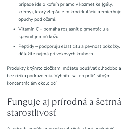
prípade ide o kofeín priamo v kozmetike (gély,
krémy), ktorý zlepšuje mikrocirkuláciu a zmierňuje
opuchy pod očami.
Vitamín C – pomáha rozjasniť pigmentáciu a
spevniť jemnú kožu.
Peptidy – podporujú elasticitu a pevnosť pokožky,
dôležité najmä pri vekových kruhoch.
Produkty k týmto zložkami môžete používať dlhodobo a
bez rizika podráždenia. Vyhnite sa len príliš silným
koncentráciám okolo očí.
Funguje aj prírodná a šetrná
starostlivosť
Aj príroda ponúka množstvo zložiek, ktoré upokojujú,