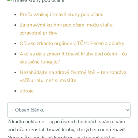
Prečo vznikajú tmavé kruhy pod očami
Za tmavými kruhmi pod očami môžu stáť aj
zdravotné príčiny
Oči ako zrkadlo orgánov v TČM: Pečeň a obličky
Ako sa dajú zmierniť tmavé kruhy pod očami – čo
skutočne funguje?
Nezabúdajte na zdravý životný štýl – ten zohráva
väčšiu rolu, než si myslíte
Zdroje
Zrkadlo neklame – aj po ôsmich hodinách spánku vám
pod očami zostali tmavé kruhy, ktorých sa nedá zbaviť.
Nepomáha ani drahý korektor ani studený obklad.