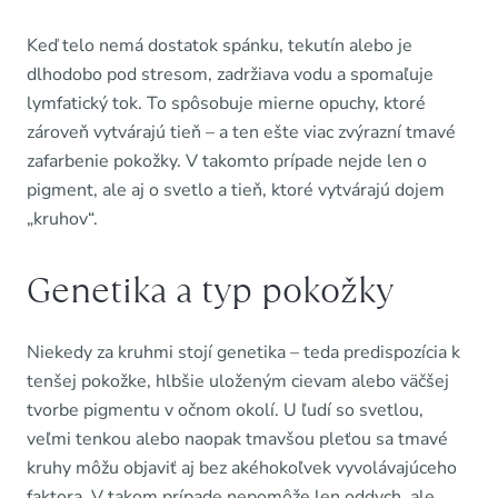
Keď telo nemá dostatok spánku, tekutín alebo je
dlhodobo pod stresom, zadržiava vodu a spomaľuje
lymfatický tok. To spôsobuje mierne opuchy, ktoré
zároveň vytvárajú tieň – a ten ešte viac zvýrazní tmavé
zafarbenie pokožky. V takomto prípade nejde len o
pigment, ale aj o svetlo a tieň, ktoré vytvárajú dojem
„kruhov“.
Genetika a typ pokožky
Niekedy za kruhmi stojí genetika – teda predispozícia k
tenšej pokožke, hlbšie uloženým cievam alebo väčšej
tvorbe pigmentu v očnom okolí. U ľudí so svetlou,
veľmi tenkou alebo naopak tmavšou pleťou sa tmavé
kruhy môžu objaviť aj bez akéhokoľvek vyvolávajúceho
faktora. V takom prípade nepomôže len oddych, ale