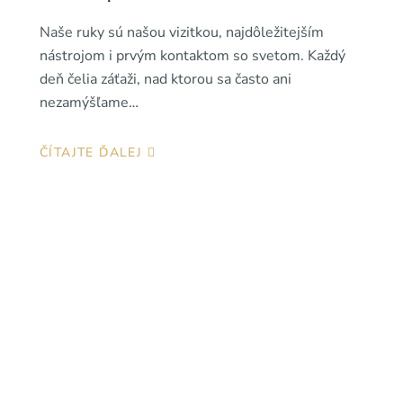
Naše ruky sú našou vizitkou, najdôležitejším
nástrojom i prvým kontaktom so svetom. Každý
deň čelia záťaži, nad ktorou sa často ani
nezamýšľame…
ČÍTAJTE ĎALEJ
VAANOK
newsletter
Prihláste sa na odber noviniek v oblasti krásy a zažite
očarujúcu silu prírodnej starostlivosti.
Exkluzívne typy, prírodné recepty a špeciálne ponuky