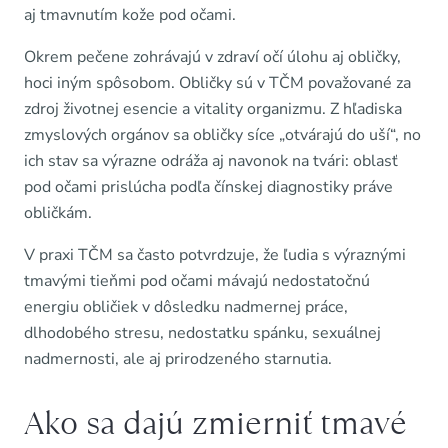
aj tmavnutím kože pod očami.
Okrem pečene zohrávajú v zdraví očí úlohu aj obličky,
hoci iným spôsobom. Obličky sú v TČM považované za
zdroj životnej esencie a vitality organizmu. Z hľadiska
zmyslových orgánov sa obličky síce „otvárajú do uší“, no
ich stav sa výrazne odráža aj navonok na tvári: oblasť
pod očami prislúcha podľa čínskej diagnostiky práve
obličkám.
V praxi TČM sa často potvrdzuje, že ľudia s výraznými
tmavými tieňmi pod očami mávajú nedostatočnú
energiu obličiek v dôsledku nadmernej práce,
dlhodobého stresu, nedostatku spánku, sexuálnej
nadmernosti, ale aj prirodzeného starnutia.
Ako sa dajú zmierniť tmavé