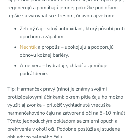
regenerujú a pomáhajú jemnej pokožke pod očami
lepšie sa vyrovnať so stresom, únavou aj vekom:
Zelený čaj – silný antioxidant, ktorý pôsobí proti
opuchom a zápalom.
Nechtík
a propolis – upokojujú a podporujú
obnovu kožnej bariéry.
Aloe vera – hydratuje, chladí a zjemňuje
podráždenie.
Tip: Harmanček pravý (ráno) je známy svojimi
protizápalovými účinkami; okrem pitia čaju ho možno
využiť aj zvonka – priložiť vychladnuté vrecúška
harmančekového čaju na zatvorené oči na 5–10 minút.
Týmto jednoduchým obkladom sa zmierni opuch a
prekrvenie v okolí očí. Podobne poslúžia aj studené
obklady zo zeleného čaju.