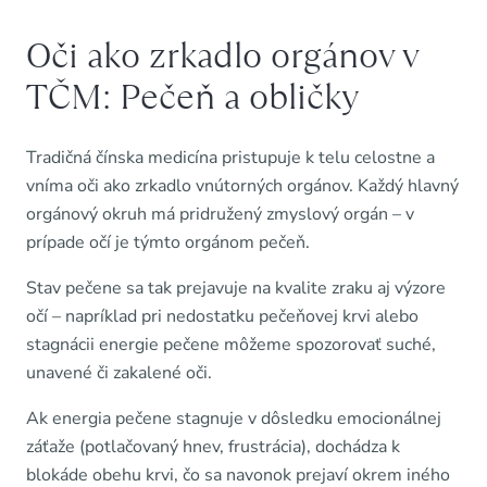
Oči ako zrkadlo orgánov v
TČM: Pečeň a obličky
Tradičná čínska medicína pristupuje k telu celostne a
vníma oči ako zrkadlo vnútorných orgánov. Každý hlavný
orgánový okruh má pridružený zmyslový orgán – v
prípade očí je týmto orgánom pečeň.
Stav pečene sa tak prejavuje na kvalite zraku aj výzore
očí – napríklad pri nedostatku pečeňovej krvi alebo
stagnácii energie pečene môžeme spozorovať suché,
unavené či zakalené oči.
Ak energia pečene stagnuje v dôsledku emocionálnej
záťaže (potlačovaný hnev, frustrácia), dochádza k
blokáde obehu krvi, čo sa navonok prejaví okrem iného