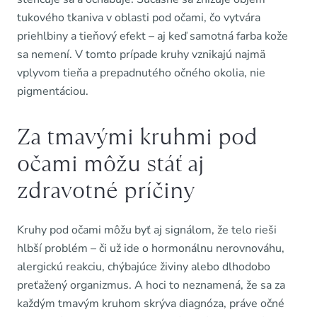
tukového tkaniva v oblasti pod očami, čo vytvára
priehlbiny a tieňový efekt – aj keď samotná farba kože
sa nemení. V tomto prípade kruhy vznikajú najmä
vplyvom tieňa a prepadnutého očného okolia, nie
pigmentáciou.
Za tmavými kruhmi pod
očami môžu stáť aj
zdravotné príčiny
Kruhy pod očami môžu byť aj signálom, že telo rieši
hlbší problém – či už ide o hormonálnu nerovnováhu,
alergickú reakciu, chýbajúce živiny alebo dlhodobo
preťažený organizmus. A hoci to neznamená, že sa za
každým tmavým kruhom skrýva diagnóza, práve očné