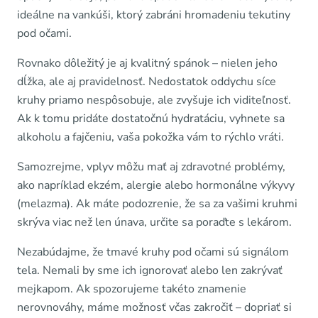
ideálne na vankúši, ktorý zabráni hromadeniu tekutiny
pod očami.
Rovnako dôležitý je aj kvalitný spánok – nielen jeho
dĺžka, ale aj pravidelnosť. Nedostatok oddychu síce
kruhy priamo nespôsobuje, ale zvyšuje ich viditeľnosť.
Ak k tomu pridáte dostatočnú hydratáciu, vyhnete sa
alkoholu a fajčeniu, vaša pokožka vám to rýchlo vráti.
Samozrejme, vplyv môžu mať aj zdravotné problémy,
ako napríklad ekzém, alergie alebo hormonálne výkyvy
(melazma). Ak máte podozrenie, že sa za vašimi kruhmi
skrýva viac než len únava, určite sa poraďte s lekárom.
Nezabúdajme, že tmavé kruhy pod očami sú signálom
tela. Nemali by sme ich ignorovať alebo len zakrývať
mejkapom. Ak spozorujeme takéto znamenie
nerovnováhy, máme možnosť včas zakročiť – dopriať si