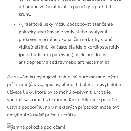
dlhodobo znižovať kvalitu pokožky a prehĺbiť
kruhy.
Aj niektoré lieky môžu spôsobovať stenčenie
pokožky, zadržiavanie vody alebo ovplyvniť
prekrvenie očného okolia, čím sa kruhy stanú
viditeľnejšími. Najčastejšie ide o kortikosteroidy
(pri dlhodobom používaní), niektoré druhy
antidepresív a sedatív nebo antihistaminika.
Ak sa vám kruhy objavili náhle, sú sprevádzané inými
príznakmi (únava, opuchy, bledosť, bolesti hlavy) alebo
užívate lieky, ktoré by to mohli ovplyvniť, určite je
vhodné sa poradiť s lekárom. Kozmetika síce pokožke
uľaví a podporí ju, no v niektorých prípadoch môže byť
nevyhnutné riešiť príčinu zvnútra.