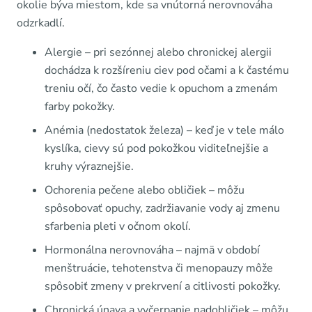
okolie býva miestom, kde sa vnútorná nerovnováha
odzrkadlí.
Alergie – pri sezónnej alebo chronickej alergii
dochádza k rozšíreniu ciev pod očami a k častému
treniu očí, čo často vedie k opuchom a zmenám
farby pokožky.
Anémia (nedostatok železa) – keď je v tele málo
kyslíka, cievy sú pod pokožkou viditeľnejšie a
kruhy výraznejšie.
Ochorenia pečene alebo obličiek – môžu
spôsobovať opuchy, zadržiavanie vody aj zmenu
sfarbenia pleti v očnom okolí.
Hormonálna nerovnováha – najmä v období
menštruácie, tehotenstva či menopauzy môže
spôsobiť zmeny v prekrvení a citlivosti pokožky.
Chronická únava a vyčerpanie nadobličiek – môžu