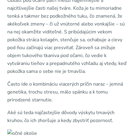
Oblasť pod očami patrí medzi najjemnejšie a
najcitlivejšie časti našej tváre. Koža je tu mimoriadne
tenká a takmer bez podkožného tuku, čo znamená, že
akékoľvek zmeny – či už vnútorné alebo vonkajšie – sú
na nej okamžite viditeľné. S pribúdajúcim vekom
pokožka stráca kolagén, stenčuje sa, ochabuje a cievy
pod ňou začínajú viac presvitať. Zároveň sa znižuje
objem tukového tkaniva pod očami, čo vedie k
vytváraniu tieňov a prepadnutého vzhľadu aj vtedy, keď
pokožka sama o sebe nie je tmavšia.
Často ide o kombináciu viacerých príčin naraz – jemná
genetika, trochu stresu, málo spánku a k tomu
prirodzené starnutie.
Aké sú teda najčastejšie dôvody výskytu tmavých
kruhov, čo ich zhoršuje a kedy zbystriť pozornosť.