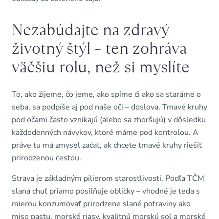
Nezabúdajte na zdravý
životný štýl – ten zohráva
väčšiu rolu, než si myslíte
To, ako žijeme, čo jeme, ako spíme či ako sa staráme o
seba, sa podpíše aj pod naše oči – doslova. Tmavé kruhy
pod očami často vznikajú (alebo sa zhoršujú) v dôsledku
každodenných návykov, ktoré máme pod kontrolou. A
práve tu má zmysel začať, ak chcete tmavé kruhy riešiť
prirodzenou cestou.
Strava je základným pilierom starostlivosti. Podľa TČM
slaná chuť priamo posilňuje obličky – vhodné je teda s
mierou konzumovať prirodzene slané potraviny ako
miso pastu, morské riasy, kvalitnú morskú soľ a morské