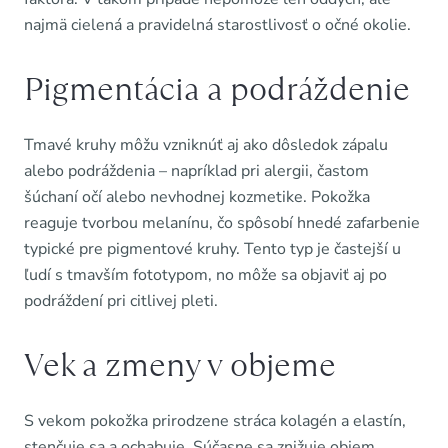
najmä cielená a pravidelná starostlivosť o očné okolie.
Pigmentácia a podráždenie
Tmavé kruhy môžu vzniknúť aj ako dôsledok zápalu
alebo podráždenia – napríklad pri alergii, častom
šúchaní očí alebo nevhodnej kozmetike. Pokožka
reaguje tvorbou melanínu, čo spôsobí hnedé zafarbenie
typické pre pigmentové kruhy. Tento typ je častejší u
ľudí s tmavším fototypom, no môže sa objaviť aj po
podráždení pri citlivej pleti.
Vek a zmeny v objeme
S vekom pokožka prirodzene stráca kolagén a elastín,
stenčuje sa a ochabuje. Súčasne sa znižuje objem