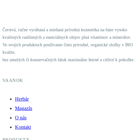
Čerstvá, ručne vyrábaná a miešaná prírodná kozmetika na báze vysoko
kvalitných rastlinných a esenciálnych olejov plná vitamínov a minerálov.
Vo svojich produktoch používame čisto prírodné, organické zložky v BIO
kvalite,
bez umelých či konzervačných látok maximálne šetrné a citlivé k pokožke.
VAANOK
Herbár
Magazín
O nás
Kontakt
PRODUKTY