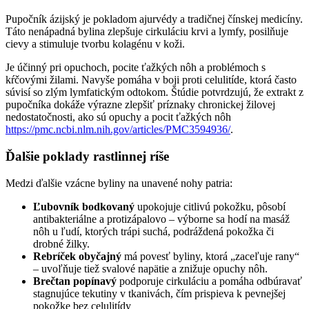
Pupočník ázijský je pokladom ajurvédy a tradičnej čínskej medicíny.
Táto nenápadná bylina zlepšuje cirkuláciu krvi a lymfy, posilňuje
cievy a stimuluje tvorbu kolagénu v koži.
Je účinný pri opuchoch, pocite ťažkých nôh a problémoch s
kŕčovými žilami. Navyše pomáha v boji proti celulitíde, ktorá často
súvisí so zlým lymfatickým odtokom. Štúdie potvrdzujú, že extrakt z
pupočníka dokáže výrazne zlepšiť príznaky chronickej žilovej
nedostatočnosti, ako sú opuchy a pocit ťažkých nôh
https://pmc.ncbi.nlm.nih.gov/articles/PMC3594936/
.
Ďalšie poklady rastlinnej ríše
Medzi ďalšie vzácne byliny na unavené nohy patria:
Ľubovník bodkovaný
upokojuje citlivú pokožku, pôsobí
antibakteriálne a protizápalovo – výborne sa hodí na masáž
nôh u ľudí, ktorých trápi suchá, podráždená pokožka či
drobné žilky.
Rebríček obyčajný
má povesť byliny, ktorá „zaceľuje rany“
– uvoľňuje tiež svalové napätie a znižuje opuchy nôh.
Brečtan popínavý
podporuje cirkuláciu a pomáha odbúravať
stagnujúce tekutiny v tkanivách, čím prispieva k pevnejšej
pokožke bez celulitídy