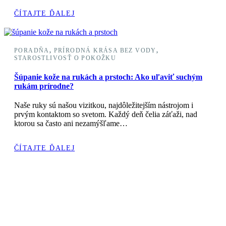
ČÍTAJTE ĎALEJ
PORADŇA
,
PRÍRODNÁ KRÁSA BEZ VODY
,
STAROSTLIVOSŤ O POKOŽKU
Šúpanie kože na rukách a prstoch: Ako uľaviť suchým
rukám prírodne?
Naše ruky sú našou vizitkou, najdôležitejším nástrojom i
prvým kontaktom so svetom. Každý deň čelia záťaži, nad
ktorou sa často ani nezamýšľame…
ČÍTAJTE ĎALEJ