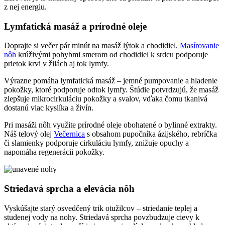
z nej energiu.
Lymfatická masáž a prírodné oleje
Doprajte si večer pár minút na masáž lýtok a chodidiel.
Masírovanie
nôh
krúživými pohybmi smerom od chodidiel k srdcu podporuje
prietok krvi v žilách aj tok lymfy.
Výrazne pomáha lymfatická masáž – jemné pumpovanie a hladenie
pokožky, ktoré podporuje odtok lymfy. Štúdie potvrdzujú, že masáž
zlepšuje mikrocirkuláciu pokožky a svalov, vďaka čomu tkanivá
dostanú viac kyslíka a živín.
Pri masáži nôh využite prírodné oleje obohatené o bylinné extrakty.
Náš telový olej
Večernica
s obsahom pupočníka ázijského, rebríčka
či slamienky podporuje cirkuláciu lymfy, znižuje opuchy a
napomáha regenerácii pokožky.
Striedavá sprcha a elevácia nôh
Vyskúšajte starý osvedčený trik otužilcov – striedanie teplej a
studenej vody na nohy. Striedavá sprcha povzbudzuje cievy k