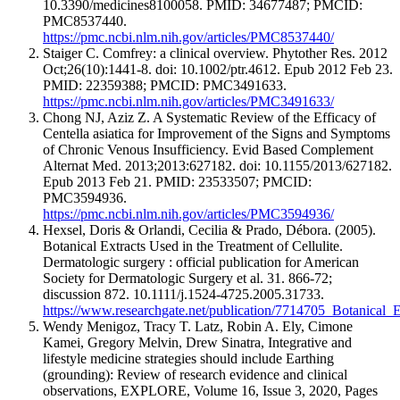
10.3390/medicines8100058. PMID: 34677487; PMCID:
PMC8537440.
https://pmc.ncbi.nlm.nih.gov/articles/PMC8537440/
Staiger C. Comfrey: a clinical overview. Phytother Res. 2012
Oct;26(10):1441-8. doi: 10.1002/ptr.4612. Epub 2012 Feb 23.
PMID: 22359388; PMCID: PMC3491633.
https://pmc.ncbi.nlm.nih.gov/articles/PMC3491633/
Chong NJ, Aziz Z. A Systematic Review of the Efficacy of
Centella asiatica for Improvement of the Signs and Symptoms
of Chronic Venous Insufficiency. Evid Based Complement
Alternat Med. 2013;2013:627182. doi: 10.1155/2013/627182.
Epub 2013 Feb 21. PMID: 23533507; PMCID:
PMC3594936.
https://pmc.ncbi.nlm.nih.gov/articles/PMC3594936/
Hexsel, Doris & Orlandi, Cecilia & Prado, Débora. (2005).
Botanical Extracts Used in the Treatment of Cellulite.
Dermatologic surgery : official publication for American
Society for Dermatologic Surgery et al. 31. 866-72;
discussion 872. 10.1111/j.1524-4725.2005.31733.
https://www.researchgate.net/publication/7714705_Botanical_
Wendy Menigoz, Tracy T. Latz, Robin A. Ely, Cimone
Kamei, Gregory Melvin, Drew Sinatra, Integrative and
lifestyle medicine strategies should include Earthing
(grounding): Review of research evidence and clinical
observations, EXPLORE, Volume 16, Issue 3, 2020, Pages