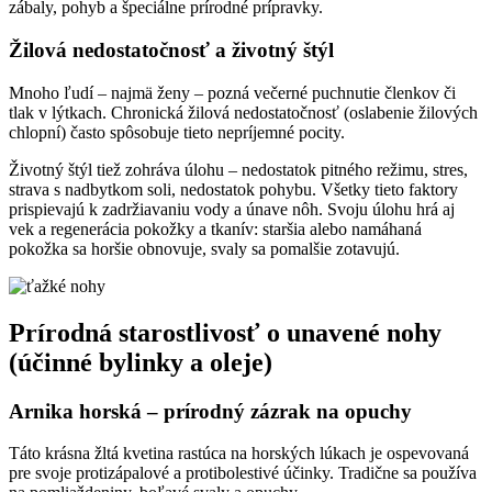
zábaly, pohyb a špeciálne prírodné prípravky.
Žilová nedostatočnosť a životný štýl
Mnoho ľudí – najmä ženy – pozná večerné puchnutie členkov či
tlak v lýtkach. Chronická žilová nedostatočnosť (oslabenie žilových
chlopní) často spôsobuje tieto nepríjemné pocity.
Životný štýl tiež zohráva úlohu – nedostatok pitného režimu, stres,
strava s nadbytkom soli, nedostatok pohybu. Všetky tieto faktory
prispievajú k zadržiavaniu vody a únave nôh. Svoju úlohu hrá aj
vek a regenerácia pokožky a tkanív: staršia alebo namáhaná
pokožka sa horšie obnovuje, svaly sa pomalšie zotavujú.
Prírodná starostlivosť o unavené nohy
(účinné bylinky a oleje)
Arnika horská – prírodný zázrak na opuchy
Táto krásna žltá kvetina rastúca na horských lúkach je ospevovaná
pre svoje protizápalové a protibolestivé účinky. Tradične sa používa