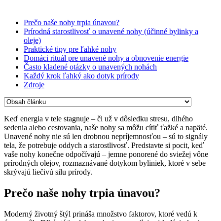
Prečo naše nohy trpia únavou?
Prírodná starostlivosť o unavené nohy (účinné bylinky a
oleje)
Praktické tipy pre ľahké nohy
Domáci rituál pre unavené nohy a obnovenie energie
Často kladené otázky o unavených nohách
Každý krok ľahký ako dotyk prírody
Zdroje
Keď energia v tele stagnuje – či už v dôsledku stresu, dlhého
sedenia alebo cestovania, naše nohy sa môžu cítiť ťažké a napäté.
Unavené nohy nie sú len drobnou nepríjemnosťou – sú to signály
tela, že potrebuje oddych a starostlivosť. Predstavte si pocit, keď
vaše nohy konečne odpočívajú – jemne ponorené do sviežej vône
prírodných olejov, rozmaznávané dotykom byliniek, ktoré v sebe
skrývajú liečivú silu prírody.
Prečo naše nohy trpia únavou?
Moderný životný štýl prináša množstvo faktorov, ktoré vedú k