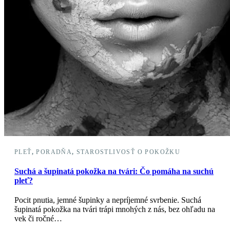
PLEŤ
,
PORADŇA
,
STAROSTLIVOSŤ O POKOŽKU
Suchá a šupinatá pokožka na tvári: Čo pomáha na suchú
pleť?
Pocit pnutia, jemné šupinky a nepríjemné svrbenie. Suchá
šupinatá pokožka na tvári trápi mnohých z nás, bez ohľadu na
vek či ročné…