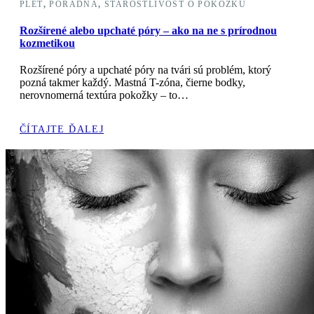
PLEŤ
,
PORADŇA
,
STAROSTLIVOSŤ O POKOŽKU
Rozšírené alebo upchaté póry – ako na ne s prírodnou
kozmetikou
Rozšírené póry a upchaté póry na tvári sú problém, ktorý
pozná takmer každý. Mastná T-zóna, čierne bodky,
nerovnomerná textúra pokožky – to…
ČÍTAJTE ĎALEJ