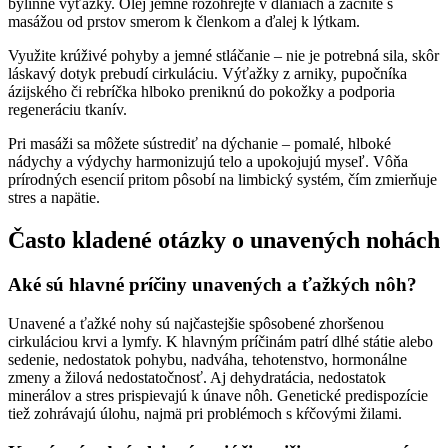
bylinné výťažky. Olej jemne rozohrejte v dlaniach a začnite s
masážou od prstov smerom k členkom a ďalej k lýtkam.
Využite krúživé pohyby a jemné stláčanie – nie je potrebná sila, skôr
láskavý dotyk prebudí cirkuláciu. Výťažky z arniky, pupočníka
ázijského či rebríčka hlboko preniknú do pokožky a podporia
regeneráciu tkanív.
Pri masáži sa môžete sústrediť na dýchanie – pomalé, hlboké
nádychy a výdychy harmonizujú telo a upokojujú myseľ. Vôňa
prírodných esencií pritom pôsobí na limbický systém, čím zmierňuje
stres a napätie.
Často kladené otázky o unavených nohách
Aké sú hlavné príčiny unavených a ťažkých nôh?
Unavené a ťažké nohy sú najčastejšie spôsobené zhoršenou
cirkuláciou krvi a lymfy. K hlavným príčinám patrí dlhé státie alebo
sedenie, nedostatok pohybu, nadváha, tehotenstvo, hormonálne
zmeny a žilová nedostatočnosť. Aj dehydratácia, nedostatok
minerálov a stres prispievajú k únave nôh. Genetické predispozície
tiež zohrávajú úlohu, najmä pri problémoch s kŕčovými žilami.