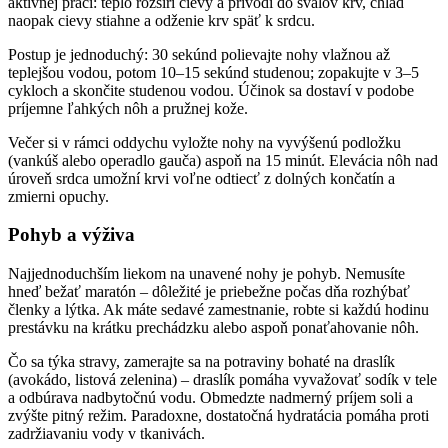
aktívnej práci: teplo rozšíri cievy a privodí do svalov krv, chlad
naopak cievy stiahne a odženie krv späť k srdcu.
Postup je jednoduchý: 30 sekúnd polievajte nohy vlažnou až
teplejšou vodou, potom 10–15 sekúnd studenou; zopakujte v 3–5
cykloch a skončite studenou vodou. Účinok sa dostaví v podobe
príjemne ľahkých nôh a pružnej kože.
Večer si v rámci oddychu vyložte nohy na vyvýšenú podložku
(vankúš alebo operadlo gauča) aspoň na 15 minút. Elevácia nôh nad
úroveň srdca umožní krvi voľne odtiecť z dolných končatín a
zmierni opuchy.
Pohyb a výživa
Najjednoduchším liekom na unavené nohy je pohyb. Nemusíte
hneď bežať maratón – dôležité je priebežne počas dňa rozhýbať
členky a lýtka. Ak máte sedavé zamestnanie, robte si každú hodinu
prestávku na krátku prechádzku alebo aspoň ponaťahovanie nôh.
Čo sa týka stravy, zamerajte sa na potraviny bohaté na draslík
(avokádo, listová zelenina) – draslík pomáha vyvažovať sodík v tele
a odbúrava nadbytočnú vodu. Obmedzte nadmerný príjem soli a
zvýšte pitný režim. Paradoxne, dostatočná hydratácia pomáha proti
zadržiavaniu vody v tkanivách.