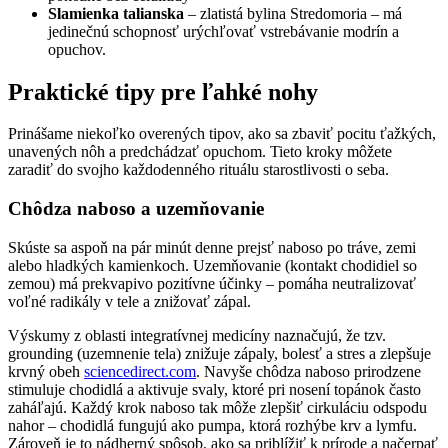
Slamienka talianska
– zlatistá bylina Stredomoria – má
jedinečnú schopnosť urýchľovať vstrebávanie modrín a
opuchov.
Praktické tipy pre ľahké nohy
Prinášame niekoľko overených tipov, ako sa zbaviť pocitu ťažkých,
unavených nôh a predchádzať opuchom. Tieto kroky môžete
zaradiť do svojho každodenného rituálu starostlivosti o seba.
Chôdza naboso a uzemňovanie
Skúste sa aspoň na pár minút denne prejsť naboso po tráve, zemi
alebo hladkých kamienkoch. Uzemňovanie (kontakt chodidiel so
zemou) má prekvapivo pozitívne účinky – pomáha neutralizovať
voľné radikály v tele a znižovať zápal.
Výskumy z oblasti integratívnej medicíny naznačujú, že tzv.
grounding (uzemnenie tela) znižuje zápaly, bolesť a stres a zlepšuje
krvný obeh
sciencedirect.com
. Navyše chôdza naboso prirodzene
stimuluje chodidlá a aktivuje svaly, ktoré pri nosení topánok často
zaháľajú. Každý krok naboso tak môže zlepšiť cirkuláciu odspodu
nahor – chodidlá fungujú ako pumpa, ktorá rozhýbe krv a lymfu.
Zároveň je to nádherný spôsob, ako sa priblížiť k prírode a načerpať