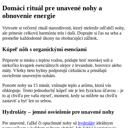
Domáci rituál pre unavené nohy a
obnovenie energie
Vytvorte si večerný rituál starostlivosti, ktorý nielenže odľahčí nohy,
ale prinesie celkovú harmóniu telu i duši. Doprajte si čas na seba a
premeňte každodenné úkony na obohacujúci zážitok.
Kúpeľ nôh s organickými esenciami
Pripravte si misku s teplou vodou, pridajte hrsť morskej soli a
niekoľko kvapiek esenciálnych olejov z levandule, borovice alebo
mäty. Všetky tieto byliny podporujú cirkuláciu a prinášajú
osvieženie unaveným nohám.
Ponorte nohy na 15 minút, vnímajte teplo a arómu, ktorá vás
obklopuje. Tento jednoduchý kúpeľ nie je len fyzickou úľavou – je
to aj chvíľa pre vašu myseľ, moment, kedy sa môžete na chvíľu
zastaviť a byť len so sebou.
Hydroláty – jemné osvieženie pre unavené nohy
Pre unavené, ťažké či opuchnuté nohy sú
hydroláty
ideálnym