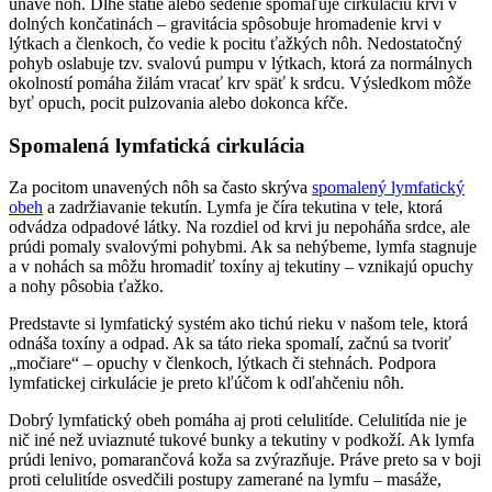
únave nôh. Dlhé státie alebo sedenie spomaľuje cirkuláciu krvi v
dolných končatinách – gravitácia spôsobuje hromadenie krvi v
lýtkach a členkoch, čo vedie k pocitu ťažkých nôh. Nedostatočný
pohyb oslabuje tzv. svalovú pumpu v lýtkach, ktorá za normálnych
okolností pomáha žilám vracať krv späť k srdcu. Výsledkom môže
byť opuch, pocit pulzovania alebo dokonca kŕče.
Spomalená lymfatická cirkulácia
Za pocitom unavených nôh sa často skrýva
spomalený lymfatický
obeh
a zadržiavanie tekutín. Lymfa je číra tekutina v tele, ktorá
odvádza odpadové látky. Na rozdiel od krvi ju nepoháňa srdce, ale
prúdi pomaly svalovými pohybmi. Ak sa nehýbeme, lymfa stagnuje
a v nohách sa môžu hromadiť toxíny aj tekutiny – vznikajú opuchy
a nohy pôsobia ťažko.
Predstavte si lymfatický systém ako tichú rieku v našom tele, ktorá
odnáša toxíny a odpad. Ak sa táto rieka spomalí, začnú sa tvoriť
„močiare“ – opuchy v členkoch, lýtkach či stehnách. Podpora
lymfatickej cirkulácie je preto kľúčom k odľahčeniu nôh.
Dobrý lymfatický obeh pomáha aj proti celulitíde. Celulitída nie je
nič iné než uviaznuté tukové bunky a tekutiny v podkoží. Ak lymfa
prúdi lenivo, pomarančová koža sa zvýrazňuje. Práve preto sa v boji
proti celulitíde osvedčili postupy zamerané na lymfu – masáže,