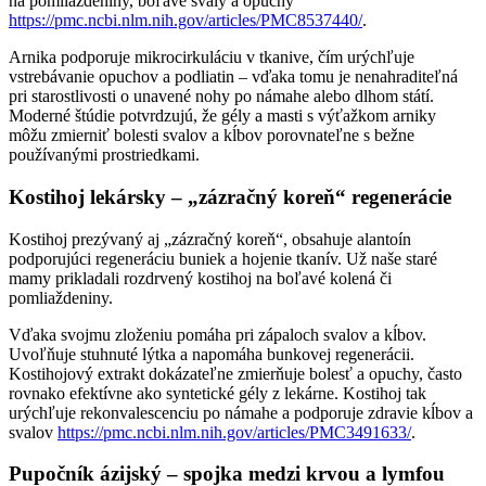
na pomliaždeniny, boľavé svaly a opuchy
https://pmc.ncbi.nlm.nih.gov/articles/PMC8537440/
.
Arnika podporuje mikrocirkuláciu v tkanive, čím urýchľuje
vstrebávanie opuchov a podliatin – vďaka tomu je nenahraditeľná
pri starostlivosti o unavené nohy po námahe alebo dlhom státí.
Moderné štúdie potvrdzujú, že gély a masti s výťažkom arniky
môžu zmierniť bolesti svalov a kĺbov porovnateľne s bežne
používanými prostriedkami.
Kostihoj lekársky – „zázračný koreň“ regenerácie
Kostihoj prezývaný aj „zázračný koreň“, obsahuje alantoín
podporujúci regeneráciu buniek a hojenie tkanív. Už naše staré
mamy prikladali rozdrvený kostihoj na boľavé kolená či
pomliaždeniny.
Vďaka svojmu zloženiu pomáha pri zápaloch svalov a kĺbov.
Uvoľňuje stuhnuté lýtka a napomáha bunkovej regenerácii.
Kostihojový extrakt dokázateľne zmierňuje bolesť a opuchy, často
rovnako efektívne ako syntetické gély z lekárne. Kostihoj tak
urýchľuje rekonvalescenciu po námahe a podporuje zdravie kĺbov a
svalov
https://pmc.ncbi.nlm.nih.gov/articles/PMC3491633/
.
Pupočník ázijský – spojka medzi krvou a lymfou