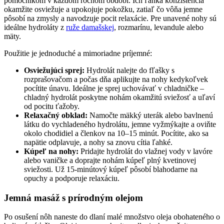
pomocníkom v každom ročnom období. Ich ľahká konzistencia
okamžite osviežuje a upokojuje pokožku, zatiaľ čo vôňa jemne
pôsobí na zmysly a navodzuje pocit relaxácie. Pre unavené nohy sú
ideálne hydroláty z
ruže damašskej
, rozmarínu, levandule alebo
mäty.
Použitie je jednoduché a mimoriadne príjemné:
Osviežujúci sprej:
Hydrolát nalejte do fľašky s
rozprašovačom a počas dňa aplikujte na nohy kedykoľvek
pocítite únavu. Ideálne je sprej uchovávať v chladničke –
chladný hydrolát poskytne nohám okamžitú sviežosť a uľaví
od pocitu ťažoby.
Relaxačný obklad:
Namočte mäkký uterák alebo bavlnenú
látku do vychladeného hydrolátu, jemne vyžmýkajte a oviňte
okolo chodidiel a členkov na 10–15 minút. Pocítite, ako sa
napätie odplavuje, a nohy sa znovu cítia ľahké.
Kúpeľ na nohy:
Pridajte hydrolát do vlažnej vody v lavóre
alebo vaničke a doprajte nohám kúpeľ plný kvetinovej
sviežosti. Už 15-minútový kúpeľ pôsobí blahodarne na
opuchy a podporuje relaxáciu.
Jemná masáž s prírodným olejom
Po osušení nôh naneste do dlaní malé množstvo oleja obohateného o