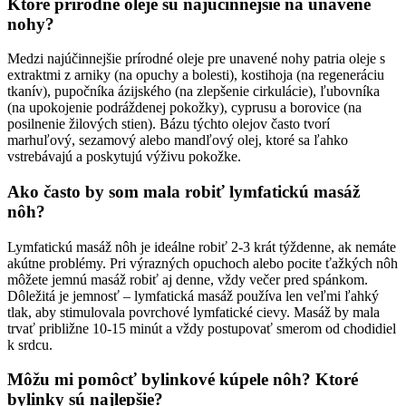
Ktoré prírodné oleje sú najúčinnejšie na unavené
nohy?
Medzi najúčinnejšie prírodné oleje pre unavené nohy patria oleje s
extraktmi z arniky (na opuchy a bolesti), kostihoja (na regeneráciu
tkanív), pupočníka ázijského (na zlepšenie cirkulácie), ľubovníka
(na upokojenie podráždenej pokožky), cyprusu a borovice (na
posilnenie žilových stien). Bázu týchto olejov často tvorí
marhuľový, sezamový alebo mandľový olej, ktoré sa ľahko
vstrebávajú a poskytujú výživu pokožke.
Ako často by som mala robiť lymfatickú masáž
nôh?
Lymfatickú masáž nôh je ideálne robiť 2-3 krát týždenne, ak nemáte
akútne problémy. Pri výrazných opuchoch alebo pocite ťažkých nôh
môžete jemnú masáž robiť aj denne, vždy večer pred spánkom.
Dôležitá je jemnosť – lymfatická masáž používa len veľmi ľahký
tlak, aby stimulovala povrchové lymfatické cievy. Masáž by mala
trvať približne 10-15 minút a vždy postupovať smerom od chodidiel
k srdcu.
Môžu mi pomôcť bylinkové kúpele nôh? Ktoré
bylinky sú najlepšie?