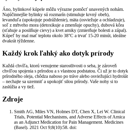
Áno, bylinkové kúpele môžu výrazne pomôcť unavených nohám.
Najúčinnejšie bylinky sú rozmarín (stimuluje krvný obeh),
levanduľa (upokojuje podráždenie), mäta (osviežuje a ochladzuje),
soľ z mŕtveho mora (detoxikuje a zmenšuje opuchy), dubová kôra
(sťahuje a posilňuje cievy) a kvet arniky (zmierňuje bolesti a zápal).
Kúpeľ by mal mať teplotu okolo 38°C a trvať 15-20 minút, ideálne
dvakrát týždenne.
Každý krok ľahký ako dotyk prírody
Každá chvíľa, ktorú venujeme starostlivosti o seba, je zároveň
chvíľou spojenia s prírodou a s vlastnou podstatou. Či už je to dotyk
prírodného oleja, chôdza naboso po tráve alebo osviežujúci hydrolát
– nechajte sa uzemniť a upokojiť silou prírody. Vaše nohy si to
zaslúžia a vy tiež.
Zdroje
Smith AG, Miles VN, Holmes DT, Chen X, Lei W. Clinical
Trials, Potential Mechanisms, and Adverse Effects of Arnica
as an Adjunct Medication for Pain Management. Medicines
(Basel). 2021 Oct 9;8(10):58. doi: