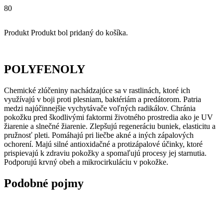
Produkt
Produkt
bol pridaný do košíka.
POLYFENOLY
Chemické zlúčeniny nachádzajúce sa v rastlinách, ktoré ich
využívajú v boji proti plesniam, baktériám a predátorom. Patria
medzi najúčinnejšie vychytávače voľných radikálov. Chránia
pokožku pred škodlivými faktormi životného prostredia ako je UV
žiarenie a slnečné žiarenie. Zlepšujú regeneráciu buniek, elasticitu a
pružnosť pleti. Pomáhajú pri liečbe akné a iných zápalových
ochorení. Majú silné antioxidačné a protizápalové účinky, ktoré
prispievajú k zdraviu pokožky a spomaľujú procesy jej starnutia.
Podporujú krvný obeh a mikrocirkuláciu v pokožke.
Podobné pojmy