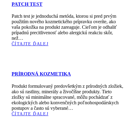
PATCH TEST
Patch test je jednoduchá metóda, ktorou si pred prvým
použitím nového kozmetického prípravku overíte, ako
vaša pokožka na produkt zareaguje. Cieľom je odhaliť
prípadnú precitlivenosť alebo alergickú reakciu skôr,
než…
ČÍTAJTE ĎALEJ
PRÍRODNÁ KOZMETIKA
Produkt formulovaný predovšetkým z prírodných zložiek,
ako sú rastliny, minerály a živočíšne produkty. Tieto
zložky sú minimálne spracované, môžu pochádzať z
ekologických alebo konvenčných poľnohospodárskych
postupov a často sú vyberané…
ČÍTAJTE ĎALEJ